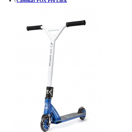
\
Самокат FOX Pro Luck