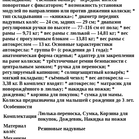
поворотные с фиксатором; * возможность установки
модулей по направлению или против движения коляски; *
тип складывания — «книжка»; * диаметр передних
надувных колёс — 24 см, задних — 29 см; * диапазон
регулировки ручки по высоте — 77–116 см от пола; * вес
рамы — 9,71 кг; * вес рамы с люлькой — 14,81 кг; * вес
рамы с прогулочным блоком — 13,81 кг; * вес рамы с
автокреслом — 13 кг. Основные характеристики
автокресла: * группа 0+ (с рождения до 1 года); *
анатомическая форма сиденья; * адаптер для закрепления
на раме коляски; * трёхточечные ремни безопасности с
центральным замком; * ручка для переноски; *
регулируемый капюшон; * солнцезащитный козырёк; *
мягкий вкладыш; * съёмный чехол; * вес автокресла —
3,38 кг. В комплект входят: * автокресло; * матрасик для
новорождённого в люльку; * накидка на ножки; *
дождевик; * корзина для покупок; * сумка для мамы.
Коляска предназначена для малышей с рождения до 3 лет.
Особенности
Люлька-переноска, Сумка, Корзина для
Комплектация
покупок, Дождевик, Накидка на ножки
Материал
Резиновые надувные
колёс
Механизм