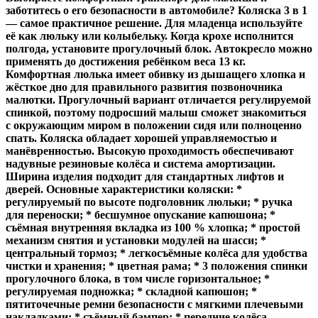
заботитесь о его безопасности в автомобиле? Коляска 3 в 1
— самое практичное решение. Для младенца используйте
её как люльку или колыбельку. Когда крохе исполнится
полгода, установите прогулочный блок. Автокресло можно
применять до достижения ребёнком веса 13 кг.
Комфортная люлька имеет обивку из дышащего хлопка и
жёсткое дно для правильного развития позвоночника
малютки. Прогулочный вариант отличается регулируемой
спинкой, поэтому подросший малыш сможет знакомиться
с окружающим миром в положении сидя или полноценно
спать. Коляска обладает хорошей управляемостью и
манёвренностью. Высокую проходимость обеспечивают
надувные резиновые колёса и система амортизации.
Ширина изделия подходит для стандартных лифтов и
дверей. Основные характеристики коляски: *
регулируемый по высоте подголовник люльки; * ручка
для переноски; * бесшумное опускание капюшона; *
съёмная внутренняя вкладка из 100 % хлопка; * простой
механизм снятия и установки модулей на шасси; *
центральный тормоз; * легкосъёмные колёса для удобства
чистки и хранения; * цветная рама; * 3 положения спинки
прогулочного блока, в том числе горизонтальное; *
регулируемая подножка; * складной капюшон; *
пятиточечные ремни безопасности с мягкими плечевыми
накладками; * съёмный бампер; * передние колёса