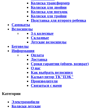
Коляска трансформер
Коляски для двойни
Коляска для погодок
Коляски для тройни
Подставка для второго ребенка
Самокаты
Велосипеды
3-х колесные
Складные
Детские велосипеды
Беговелы
Информация
Оплата
Доставка
Сроки гарантии (обмен, возврат)
О нас
Как выбрать велосипед
Калькулятор ТК"ПЭК"
Производители
Связаться с нами
Категории
Электромобили
Коляски детские