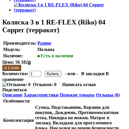
Коляска 3 в 1 RE-FLEX (Riko) 04
Copper (терракот)
Производитель:
Разное
Модель:
Польша
Наличие:
Есть в наличии
Цена:
56 182ք
в 1 клик
Количество:
- или -
В закладки
В
сравнение
Отзывов: 0
Написать отзыв
Поделиться
Описание
Характеристики
Похожие товары
Отзывы (0)
Особенности
Сумка, Подстаканник, Корзина для
покупок, Дождевик, Противомоскитная
сетка, Накидка на ножки, Матрас в
Комплектация
люльку, Вкладыш для прогулочного
блока, Накладки на ремни безопасности,