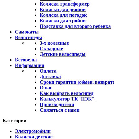
Коляска трансформер
Коляски для двойни
Коляска для погодок
Коляски для тройни
Подставка для второго ребенка
Самокаты
Велосипеды
3-х колесные
Складные
Детские велосипеды
Беговелы
Информация
Оплата
Доставка
Сроки гарантии (обмен, возврат)
О нас
Как выбрать велосипед
Калькулятор ТК"ПЭК"
Производители
Связаться с нами
Категории
Электромобили
Коляски детские