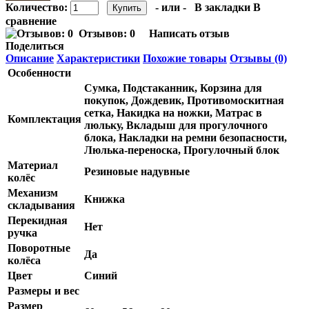
Количество:
- или -
В закладки
В
сравнение
Отзывов: 0
Написать отзыв
Поделиться
Описание
Характеристики
Похожие товары
Отзывы (0)
Особенности
Сумка, Подстаканник, Корзина для
покупок, Дождевик, Противомоскитная
сетка, Накидка на ножки, Матрас в
Комплектация
люльку, Вкладыш для прогулочного
блока, Накладки на ремни безопасности,
Люлька-переноска, Прогулочный блок
Материал
Резиновые надувные
колёс
Механизм
Книжка
складывания
Перекидная
Нет
ручка
Поворотные
Да
колёса
Цвет
Синий
Размеры и вес
Размер