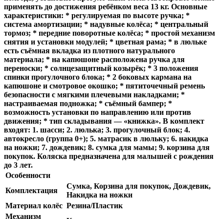
применять до достижения ребёнком веса 13 кг. Основные
характеристики: * регулируемая по высоте ручка; *
система амортизации; * надувные колёса; * центральный
тормоз; * передние поворотные колёса; * простой механизм
снятия и установки модулей; * цветная рама; * в люльке
есть съёмная вкладка из плотного натурального
материала; * на капюшоне расположена ручка для
переноски; * солнцезащитный козырёк; * 3 положения
спинки прогулочного блока; * 2 боковых кармана на
капюшоне и смотровое окошко; * пятиточечный ремень
безопасности с мягкими плечевыми накладками; *
настраиваемая подножка; * съёмный бампер; *
возможность установки по направлению или против
движения; * тип складывания — «книжка». В комплект
входят: 1. шасси; 2. люлька; 3. прогулочный блок; 4.
автокресло (группа 0+); 5. матрасик в люльку; 6. накидка
на ножки; 7. дождевик; 8. сумка для мамы; 9. корзина для
покупок. Коляска предназначена для малышей с рождения
до 3 лет.
Особенности
Сумка, Корзина для покупок, Дождевик,
Комплектация
Накидка на ножки
Материал колёс
Резина/Пластик
Механизм