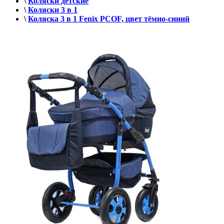
\
Коляски детские
\
Коляски 3 в 1
\
Коляска 3 в 1 Fenix PCOF, цвет тёмно-синий