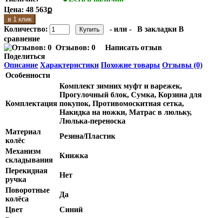
Цена:
48 563ք
в 1 клик
Количество:
- или -
В закладки
В
сравнение
Отзывов: 0
Написать отзыв
Поделиться
Описание
Характеристики
Похожие товары
Отзывы (0)
Особенности
Комплект зимних муфт и варежек,
Прогулочный блок, Сумка, Корзина для
Комплектация
покупок, Противомоскитная сетка,
Накидка на ножки, Матрас в люльку,
Люлька-переноска
Материал
Резина/Пластик
колёс
Механизм
Книжка
складывания
Перекидная
Нет
ручка
Поворотные
Да
колёса
Цвет
Синий