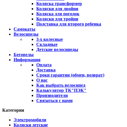
Коляска трансформер
Коляски для двойни
Коляска для погодок
Коляски для тройни
Подставка для второго ребенка
Самокаты
Велосипеды
3-х колесные
Складные
Детские велосипеды
Беговелы
Информация
Оплата
Доставка
Сроки гарантии (обмен, возврат)
О нас
Как выбрать велосипед
Калькулятор ТК"ПЭК"
Производители
Связаться с нами
Категории
Электромобили
Коляски детские