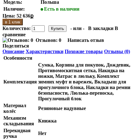
Модель:
Польша
Наличие:
Есть в наличии
Цена:
52 636ք
в 1 клик
Количество:
- или -
В закладки
В
сравнение
Отзывов: 0
Написать отзыв
Поделиться
Описание
Характеристики
Похожие товары
Отзывы (0)
Особенности
Сумка, Корзина для покупок, Дождевик,
Противомоскитная сетка, Накидка на
ножки, Матрас в люльку, Комплект
Комплектация
зимних муфт и варежек, Вкладыш для
прогулочного блока, Накладки на ремни
безопасности, Люлька-переноска,
Прогулочный блок
Материал
Резиновые надувные
колёс
Механизм
Книжка
складывания
Перекидная
Нет
ручка