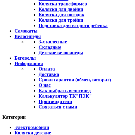
Коляска трансформер
Коляски для двойни
Коляска для погодок
Коляски для тройни
Подставка для второго ребенка
Самокаты
Велосипеды
3-х колесные
Складные
Детские велосипеды
Беговелы
Информация
Оплата
Доставка
Сроки гарантии (обмен, возврат)
О нас
Как выбрать велосипед
Калькулятор ТК"ПЭК"
Производители
Связаться с нами
Категории
Электромобили
Коляски детские