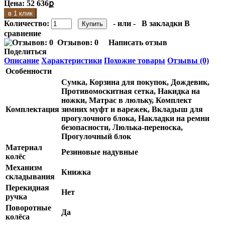
Цена:
52 636ք
в 1 клик
Количество:
- или -
В закладки
В
сравнение
Отзывов: 0
Написать отзыв
Поделиться
Описание
Характеристики
Похожие товары
Отзывы (0)
Особенности
Сумка, Корзина для покупок, Дождевик,
Противомоскитная сетка, Накидка на
ножки, Матрас в люльку, Комплект
Комплектация
зимних муфт и варежек, Вкладыш для
прогулочного блока, Накладки на ремни
безопасности, Люлька-переноска,
Прогулочный блок
Материал
Резиновые надувные
колёс
Механизм
Книжка
складывания
Перекидная
Нет
ручка
Поворотные
Да
колёса