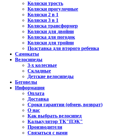
Коляски трость
Коляски прогулочные
Коляски 2 в 1
Коляски 3 в 1
Коляска трансформер
Коляски для двойни
Коляска для погодок
Коляски для тройни
Подставка для второго ребенка
Самокаты
Велосипеды
3-х колесные
Складные
Детские велосипеды
Беговелы
Информация
Оплата
Доставка
Сроки гарантии (обмен, возврат)
О нас
Как выбрать велосипед
Калькулятор ТК"ПЭК"
Производители
Связаться с нами