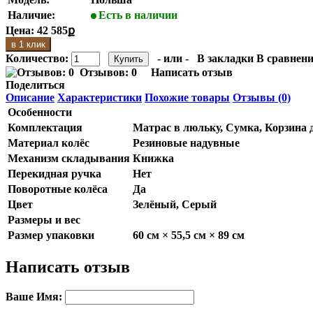
Наличие:
Есть в наличии
Цена:
42 585ք
в 1 клик
Количество:
- или -
В закладки
В сравнени
Отзывов: 0
Написать отзыв
Поделиться
Описание
Характеристики
Похожие товары
Отзывы (0)
Особенности
Комплектация
Матрас в люльку, Сумка, Корзина 
Материал колёс
Резиновые надувные
Механизм складывания
Книжка
Перекидная ручка
Нет
Поворотные колёса
Да
Цвет
Зелёный, Серый
Размеры и вес
Размер упаковки
60 см × 55,5 см × 89 см
Написать отзыв
Ваше Имя: