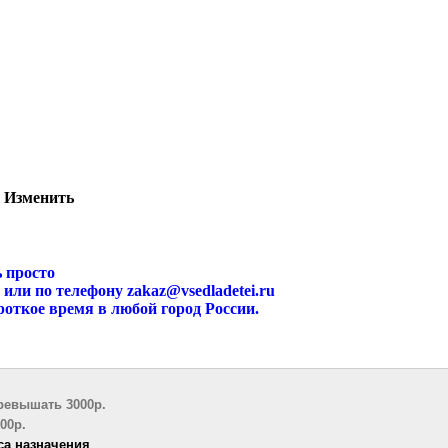
а
Изменить
 просто
по телефону zakaz@vsedladetei.ru
е время в любой город России.
ревышать 3000р.
00р.
са назначения