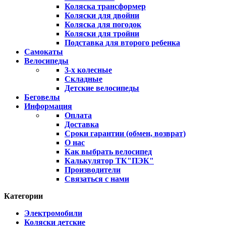
Коляска трансформер
Коляски для двойни
Коляска для погодок
Коляски для тройни
Подставка для второго ребенка
Самокаты
Велосипеды
3-х колесные
Складные
Детские велосипеды
Беговелы
Информация
Оплата
Доставка
Сроки гарантии (обмен, возврат)
О нас
Как выбрать велосипед
Калькулятор ТК"ПЭК"
Производители
Связаться с нами
Категории
Электромобили
Коляски детские