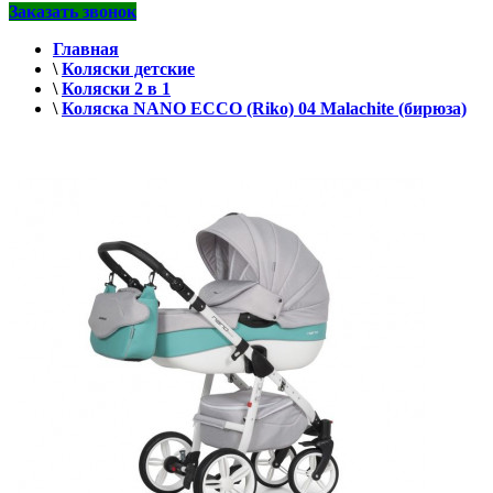
Заказать звонок
Главная
\
Коляски детские
\
Коляски 2 в 1
\
Коляска NANO ECCO (Riko) 04 Malachite (бирюза)