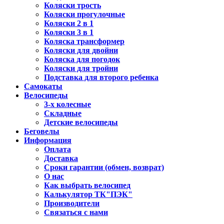
Коляски трость
Коляски прогулочные
Коляски 2 в 1
Коляски 3 в 1
Коляска трансформер
Коляски для двойни
Коляска для погодок
Коляски для тройни
Подставка для второго ребенка
Самокаты
Велосипеды
3-х колесные
Складные
Детские велосипеды
Беговелы
Информация
Оплата
Доставка
Сроки гарантии (обмен, возврат)
О нас
Как выбрать велосипед
Калькулятор ТК"ПЭК"
Производители
Связаться с нами