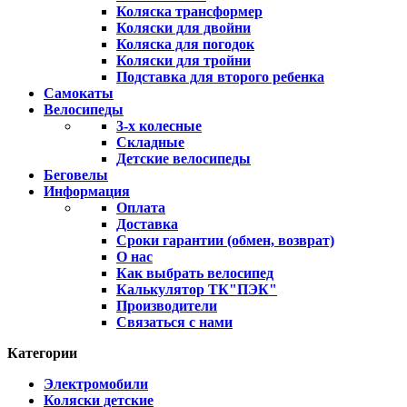
Коляска трансформер
Коляски для двойни
Коляска для погодок
Коляски для тройни
Подставка для второго ребенка
Самокаты
Велосипеды
3-х колесные
Складные
Детские велосипеды
Беговелы
Информация
Оплата
Доставка
Сроки гарантии (обмен, возврат)
О нас
Как выбрать велосипед
Калькулятор ТК"ПЭК"
Производители
Связаться с нами
Категории
Электромобили
Коляски детские