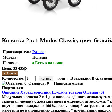
Коляска 2 в 1 Modus Classic, цвет белы
Производитель:
Разное
Модель:
Польша
Наличие:
Есть в наличии
Цена:
33 435ք
в 1 клик
Количество:
- или -
В закладки
В сравнени
Отзывов: 0
Написать отзыв
Поделиться
Описание
Характеристики
Похожие товары
Отзывы (0)
Модульная коляска 2 в 1 для новорождённого используется
тканевая люлька с жёстким дном и отделкой из экокожи; *
внутренняя вкладка из 100%-ного хлопка; * матрасик из хо
маме или по направлению движения; * изменяемый наклон с