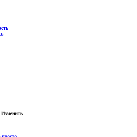
ть
а
Изменить
 просто