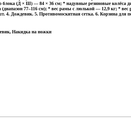
 блока (Д × Ш) — 84 × 36 см; * надувные резиновые колёса д
(диапазон 77–116 см); * вес рамы с люлькой — 12,9 кг; * ве
т. 4. Дождевик. 5. Противомоскитная сетка. 6. Корзина для 
евик, Накидка на ножки