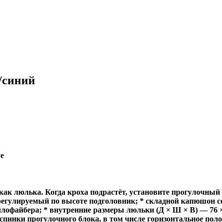
й/синий
е
 как люлька. Когда кроха подрастёт, установите прогулочны
 регулируемый по высоте подголовник; * складной капюшон с
ллофайбера; * внутренние размеры люльки (Д × Ш × В) — 76 ×
пинки прогулочного блока, в том числе горизонтальное поло