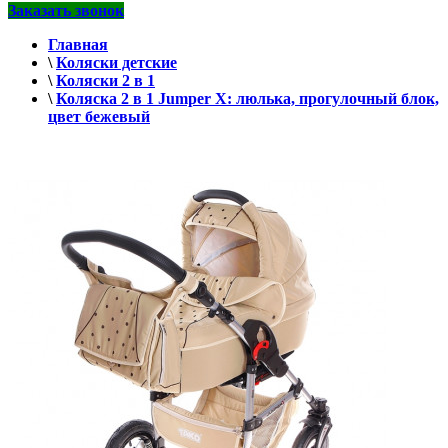
Заказать звонок
Главная
\
Коляски детские
\
Коляски 2 в 1
\
Коляска 2 в 1 Jumper X: люлька, прогулочный блок,
цвет бежевый