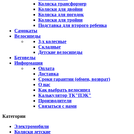
Коляска трансформер
Коляски для двойни
Коляска для погодок
Коляски для тройни
Подставка для второго ребенка
Самокаты
Велосипеды
3-х колесные
Складные
Детские велосипеды
Беговелы
Информация
Оплата
Доставка
Сроки гарантии (обмен, возврат)
О нас
Как выбрать велосипед
Калькулятор ТК"ПЭК"
Производители
Связаться с нами
Категории
Электромобили
Коляски детские