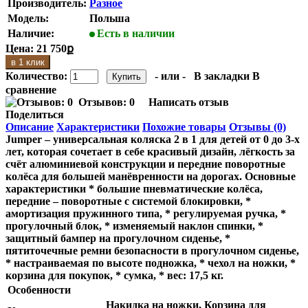
Производитель:
Разное
Модель:
Польша
Наличие:
Есть в наличии
Цена:
21 750ք
в 1 клик
Количество:
- или -
В закладки
В
сравнение
Отзывов: 0
Написать отзыв
Поделиться
Описание
Характеристики
Похожие товары
Отзывы (0)
Jumper – универсальная коляска 2 в 1 для детей от 0 до 3-х
лет, которая сочетает в себе красивый дизайн, лёгкость за
счёт алюминиевой конструкции и передние поворотные
колёса для большей манёвренности на дорогах. Основные
характеристики * большие пневматические колёса,
передние – поворотные с системой блокировки, *
амортизация пружинного типа, * регулируемая ручка, *
прогулочный блок, * изменяемый наклон спинки, *
защитный бампер на прогулочном сиденье, *
пятиточечные ремни безопасности в прогулочном сиденье,
* настраиваемая по высоте подножка, * чехол на ножки, *
корзина для покупок, * сумка, * вес: 17,5 кг.
Особенности
Накидка на ножки, Корзина для