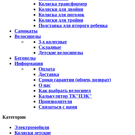
Коляска трансформер
Коляски для двойни
Коляска для погодок
Коляски для тройни
Подставка для второго ребенка
Самокаты
Велосипеды
3-х колесные
Складные
Детские велосипеды
Беговелы
Информация
Оплата
Доставка
Сроки гарантии (обмен, возврат)
О нас
Как выбрать велосипед
Калькулятор ТК"ПЭК"
Производители
Связаться с нами
Категории
Электромобили
Коляски детские