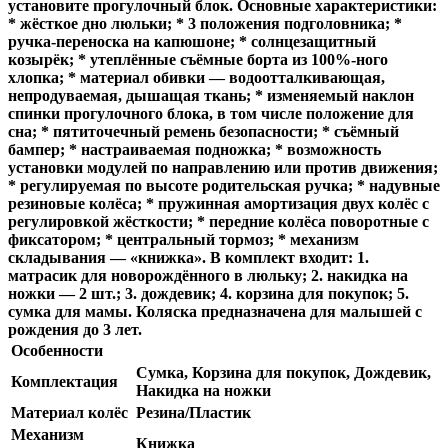
установите прогулочный блок. Основные характеристики:
* жёсткое дно люльки; * 3 положения подголовника; *
ручка-переноска на капюшоне; * солнцезащитный
козырёк; * утеплённые съёмные борта из 100%-ного
хлопка; * материал обивки — водоотталкивающая,
непродуваемая, дышащая ткань; * изменяемый наклон
спинки прогулочного блока, в том числе положение для
сна; * пятиточечный ремень безопасности; * съёмный
бампер; * настраиваемая подножка; * возможность
установки модулей по направлению или против движения;
* регулируемая по высоте родительская ручка; * надувные
резиновые колёса; * пружинная амортизация двух колёс с
регулировкой жёсткости; * передние колёса поворотные с
фиксатором; * центральный тормоз; * механизм
складывания — «книжка». В комплект входит: 1.
матрасик для новорождённого в люльку; 2. накидка на
ножки — 2 шт.; 3. дождевик; 4. корзина для покупок; 5.
сумка для мамы. Коляска предназначена для малышей с
рождения до 3 лет.
Особенности
Сумка, Корзина для покупок, Дождевик,
Комплектация
Накидка на ножки
Материал колёс
Резина/Пластик
Механизм
Книжка