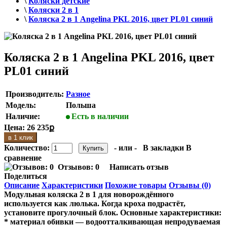
\
Коляски детские
\
Коляски 2 в 1
\
Коляска 2 в 1 Angelina PKL 2016, цвет PL01 синий
Коляска 2 в 1 Angelina PKL 2016, цвет
PL01 синий
Производитель:
Разное
Модель:
Польша
Наличие:
Есть в наличии
Цена:
26 235ք
в 1 клик
Количество:
- или -
В закладки
В
сравнение
Отзывов: 0
Написать отзыв
Поделиться
Описание
Характеристики
Похожие товары
Отзывы (0)
Модульная коляска 2 в 1 для новорождённого
используется как люлька. Когда кроха подрастёт,
установите прогулочный блок. Основные характеристики:
* материал обивки — водоотталкивающая непродуваемая