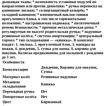
дышащая ткань; * возможность установки модулей по
направлению или против движения; * ручка-переноска на
капюшоне люльки; * солнцезащитный козырёк; *
складной капюшон; * изменяемый наклон спинки
прогулочного блока, в том числе горизонтальное
положение; * настраиваемая подножка; * пятиточечный
ремень безопасности; * прочная металлическая рама; *
регулируемая по высоте родительская ручка; * надувные
резиновые колёса; * система амортизации; * центральный
тормоз; * тип складывания — «книжка». В комплект
входят: 1. люлька, 2. прогулочный блок, 3. накидка на
ножки, 4. дождевик, 5. сумка для мамы, 6. корзина для
покупок. Коляска предназначена для малышей с рождения
до 3 лет.
Особенности
Дождевик, Корзина для покупок,
Комплектация
Сумка
Материал колёс
Резиновые надувные
Механизм
Книжка
складывания
Перекидная ручка
Нет
Поворотные колёса
Нет
Цвет
Бирюзовый