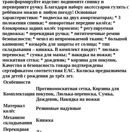
трансформируйте изделие: поднимите спинку и
переверните ручку. Благодаря набору аксессуаров гулять с
ребёнком можно в любую погоду! Основные
характеристики: * подвеска на двух амортизаторах; * 3
положения спинки; * поворотные передние колёса; *
блокировка задних колёс тормозом; * регулируемая
подножка; * перекидная ручка; * пятиточечные ремни
безопасности; * чехол из непромокаемой ткани; * большой
капюшон; * козырёк для защиты от солнца; * тип
складывания – книжка. В комплект входят: * люлька-
переноска; * сумка для мамы; * накидка на ножки; *
москитная сетка; * дождевик; * корзина для покупок.
Качество и безопасность товара подтверждены
сертификатом соответствия ЕАС. Коляска предназначена
для детей с рождения до трёх лет.
Особенности
Противомоскитная сетка, Корзина для
Комплектация
покупок, Люлька-переноска, Сумка,
Дождевик, Накидка на ножки
Материал
Резиновые надувные
колёс
Механизм
Книжка
складывания
Перекидная
Да