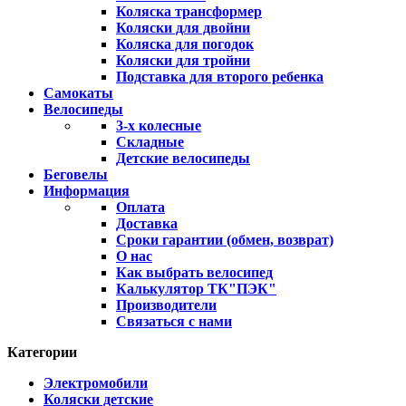
Коляска трансформер
Коляски для двойни
Коляска для погодок
Коляски для тройни
Подставка для второго ребенка
Самокаты
Велосипеды
3-х колесные
Складные
Детские велосипеды
Беговелы
Информация
Оплата
Доставка
Сроки гарантии (обмен, возврат)
О нас
Как выбрать велосипед
Калькулятор ТК"ПЭК"
Производители
Связаться с нами
Категории
Электромобили
Коляски детские