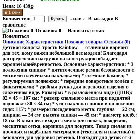
Цена:
16 439ք
в 1 клик
Количество:
- или -
В закладки
В
сравнение
Отзывов: 0
Написать отзыв
Поделиться
Описание
Характеристики
Похожие товары
Отзывы (0)
Детская коляска-трость Rainbow — отличный вариант
для тех, кому важен небольшой вес модели! Благодаря
распределению нагрузки на конструкцию обладает
хорошей манёвренностью. Основные характеристики: * 3
положения спинки; * пятиточечные ремни безопасности с
мягкими плечевыми накладками; * съёмный бампер; *
регулируемая подножка; * передние поворотные колёса с
фиксаторами; * удобная ручка для переноски изделия в
сложенном виде. Размеры: * в разложенном виде (ДШВ):
82 × 45 × 107 см; * размер спального места при поднятой
подножке: 80 × 34 см; * угол наклона спинки в положении
сидя: 115°; * размеры посадочного места: глубина — 22 см;
ширина — 34 см; высота спинки — 45 см; * диаметр колёс:
18 см. В комплект входят : чехол для ножек, дождевик,
москитная сетка, корзинка для покупок. Товар сделан из
прочных и надёжных материалов (текстиля и пластика) и
безопасен для здоровья ребёнка. Подходит для деток от 6