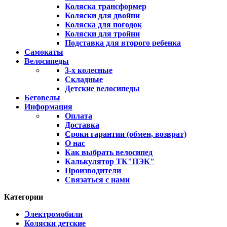
Коляска трансформер
Коляски для двойни
Коляска для погодок
Коляски для тройни
Подставка для второго ребенка
Самокаты
Велосипеды
3-х колесные
Складные
Детские велосипеды
Беговелы
Информация
Оплата
Доставка
Сроки гарантии (обмен, возврат)
О нас
Как выбрать велосипед
Калькулятор ТК"ПЭК"
Производители
Связаться с нами
Категории
Электромобили
Коляски детские