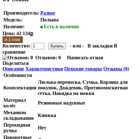
Производитель:
Разное
Модель:
Польша
Наличие:
Есть в наличии
Цена:
42 134ք
в 1 клик
Количество:
- или -
В закладки
В
сравнение
Отзывов: 0
Написать отзыв
Поделиться
Описание
Характеристики
Похожие товары
Отзывы (0)
Особенности
Люлька-переноска, Сумка, Корзина для
Комплектация
покупок, Дождевик, Противомоскитная
сетка, Накидка на ножки
Материал
Резиновые надувные
колёс
Механизм
Книжка
складывания
Перекидная
Нет
ручка
Поворотные