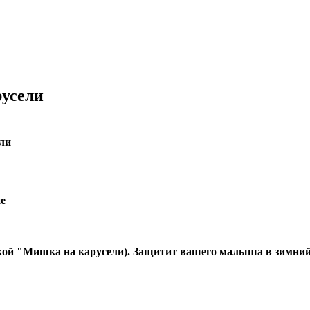
русели
ели
е
ой "Мишка на карусели). Защитит вашего малыша в зимний 