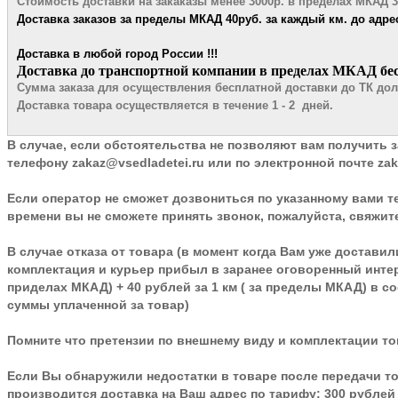
Стоимость доставки на закаказы менее 3000р. в пределах МКАД 3
Доставка заказов за пределы МКАД 4
0руб. за каждый км. до адре
Доставка в любой город России !!!
​Доставка до транспортной компании в пределах МКАД бе
Сумма заказа для осуществления бесплатной доставки до ТК до
Доставка товара осуществляется в течение 1 - 2 дней.
В случае, если обстоятельства не позволяют вам получить 
телефону
zakaz@vsedladetei.ru
или по электронной почте zak
Если оператор не сможет дозвониться по указанному вами те
времени вы не сможете принять звонок, пожалуйста, свяжите
В случае отказа от товара
(в момент когда Вам уже доставил
комплектация и курьер прибыл в заранее оговоренный интер
приделах МКАД) + 40 рублей за 1 км ( за пределы МКАД) в со
суммы уплаченной за товар)
Помните что претензии по внешнему виду и комплектации то
Если Вы обнаружили недостатки в товаре после передачи то
производится доставка на Ваш адрес по тарифу: 300 рублей 