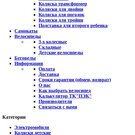
Коляска трансформер
Коляски для двойни
Коляска для погодок
Коляски для тройни
Подставка для второго ребенка
Самокаты
Велосипеды
3-х колесные
Складные
Детские велосипеды
Беговелы
Информация
Оплата
Доставка
Сроки гарантии (обмен, возврат)
О нас
Как выбрать велосипед
Калькулятор ТК"ПЭК"
Производители
Связаться с нами
Категории
Электромобили
Коляски детские