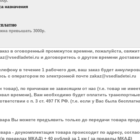
00р.
са назначения
сплатно
лжна превышать 3000р.
заказ в оговоренный промежуток времени, пожалуйста, свяжи
az@vsedladetei.ru и договоритесь о другом времени доставки
лефону в течение 1 рабочего дня, ваш заказ будет аннулиров
сь с оператором по электронной почте zakaz@vsedladetei.ru
и товар), по причинам не зависящим от нас (т.е. товар не и
вал времени), Вам необходимо будет оплатить транспортные 
ответствии с п. 3 ст. 497 ГК РФ. (т.е. если у Вас была беспл
вара Вы можете предъявить только до передачи товара продав
вара - доукомплектация товара происходит по адресу, согла
(в пределах МКАД) + 40 рублей за 1 км ( за пределы МКАД)