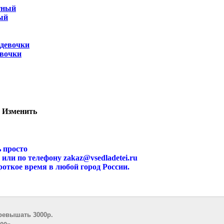
ый
евочки
а
Изменить
 просто
по телефону zakaz@vsedladetei.ru
е время в любой город России.
ревышать 3000р.