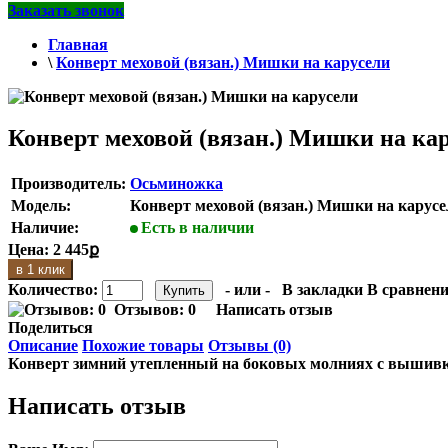
Заказать звонок
Главная
\
Конверт меховой (вязан.) Мишки на карусели
Конверт меховой (вязан.) Мишки на ка
Производитель:
Осьминожка
Модель:
Конверт меховой (вязан.) Мишки на карус
Наличие:
Есть в наличии
Цена:
2 445ք
в 1 клик
Количество:
- или -
В закладки
В сравнени
Отзывов: 0
Написать отзыв
Поделиться
Описание
Похожие товары
Отзывы (0)
Конверт зимний утепленный на боковых молниях с вышивк
Написать отзыв