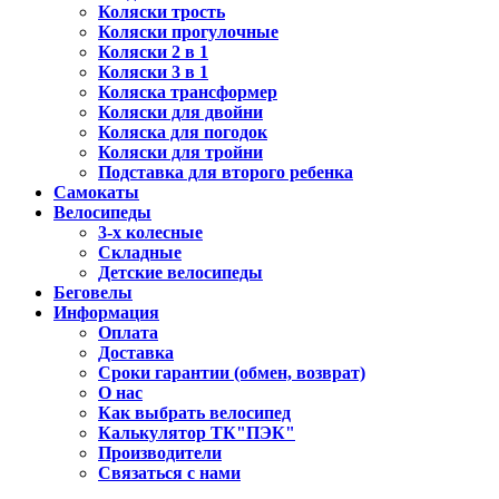
Коляски трость
Коляски прогулочные
Коляски 2 в 1
Коляски 3 в 1
Коляска трансформер
Коляски для двойни
Коляска для погодок
Коляски для тройни
Подставка для второго ребенка
Самокаты
Велосипеды
3-х колесные
Складные
Детские велосипеды
Беговелы
Информация
Оплата
Доставка
Сроки гарантии (обмен, возврат)
О нас
Как выбрать велосипед
Калькулятор ТК"ПЭК"
Производители
Связаться с нами